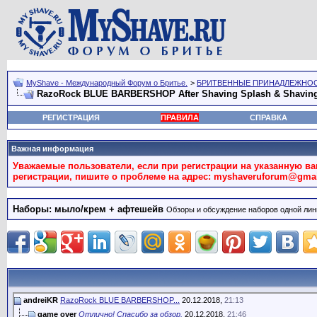
MyShave - Международный Форум о Бритье.
>
БРИТВЕННЫЕ ПРИНАДЛЕЖНО
RazoRock BLUE BARBERSHOP After Shaving Splash & Shavin
РЕГИСТРАЦИЯ
ПРАВИЛА
СПРАВКА
Важная информация
Уважаемые пользователи, если при регистрации на указанную в
регистрации, пишите о проблеме на адрес: myshaveruforum@gma
Наборы: мыло/крем + афтешейв
Обзоры и обсуждение наборов одной лин
andreiKR
RazoRock BLUE BARBERSHOP...
20.12.2018,
21:13
game over
Отлично! Спасибо за обзор.
20.12.2018,
21:46